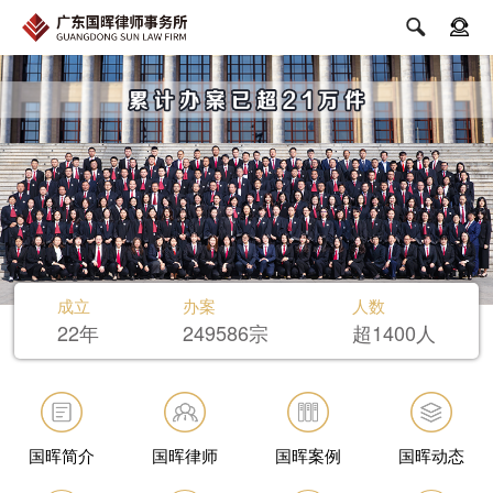


成立
办案
人数
22年
249586宗
超1400人
国晖简介
国晖律师
国晖案例
国晖动态