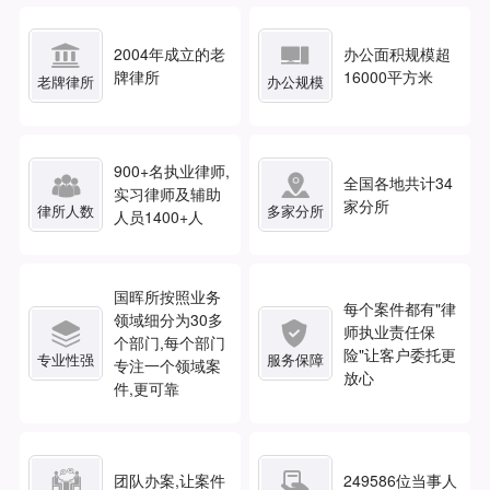


2004年成立的老
办公面积规模超
牌律所
16000平方米
老牌律所
办公规模
900
+名执业律师,


全国各地共计
34
实习律师及辅助
家分所
律所人数
多家分所
人员1400+人
国晖所按照业务
每个案件都有"律
领域细分为30多


师执业责任保
个部门,每个部门
险"让客户委托更
专业性强
服务保障
专注一个领域案
放心
件,更可靠


团队办案,让案件
249586
位当事人