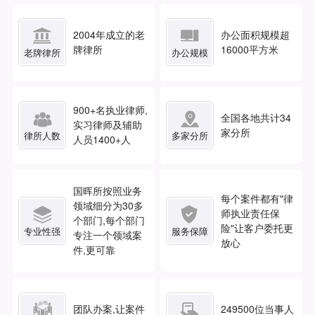


2004年成立的老
办公面积规模超
牌律所
16000平方米
老牌律所
办公规模
900
+名执业律师,


全国各地共计
34
实习律师及辅助
家分所
律所人数
多家分所
人员1400+人
国晖所按照业务
每个案件都有"律
领域细分为30多


师执业责任保
个部门,每个部门
险"让客户委托更
专业性强
服务保障
专注一个领域案
放心
件,更可靠


团队办案,让案件
249500
位当事人