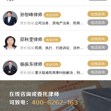
孙智峰律师
在线咨询
执业33年
电话咨询
擅长领域:
公司法务、房地产法务、民商事
法律事务。
邵秋雯律师
在线咨询
执业23年
电话咨询
擅长领域:
民商、执行、行政诉讼、涉外业
务。
杨振东律师
在线咨询
执业12年
电话咨询
擅长领域:
重大疑难民商事纠纷解决，刑事
辩护，行政复议诉讼，常年法律顾问、仲
裁、合同、建设工程、公司法等