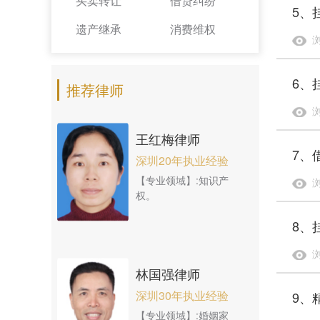
买卖转让
借贷纠纷
5、
遗产继承
消费维权
浏
6、
推荐律师
浏
王红梅律师
7、
深圳20年执业经验
【专业领域】:知识产
浏
权。
8、
浏
林国强律师
深圳30年执业经验
9、
【专业领域】:婚姻家