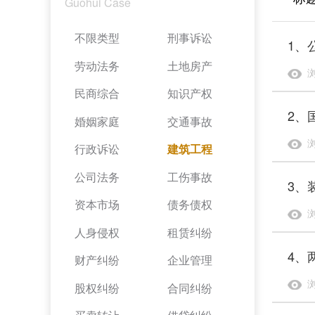
Guohui Case
不限类型
刑事诉讼
1、
劳动法务
土地房产
浏
民商综合
知识产权
2、
婚姻家庭
交通事故
浏
行政诉讼
建筑工程
公司法务
工伤事故
3、
资本市场
债务债权
浏
人身侵权
租赁纠纷
4、
财产纠纷
企业管理
浏
股权纠纷
合同纠纷