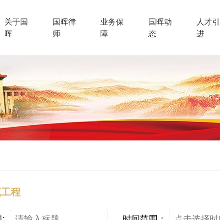
关于国
国晖律
业务保
国晖动
人才引
晖
师
障
态
进
筑工程
:
时间范围：