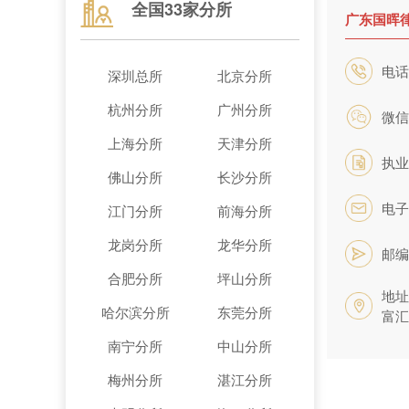
全国33家分所
广东国晖
电话：
深圳总所
北京分所
杭州分所
广州分所
微信：
上海分所
天津分所
执业
佛山分所
长沙分所
电子
江门分所
前海分所
龙岗分所
龙华分所
邮编
合肥分所
坪山分所
地址
哈尔滨分所
东莞分所
富汇
南宁分所
中山分所
梅州分所
湛江分所