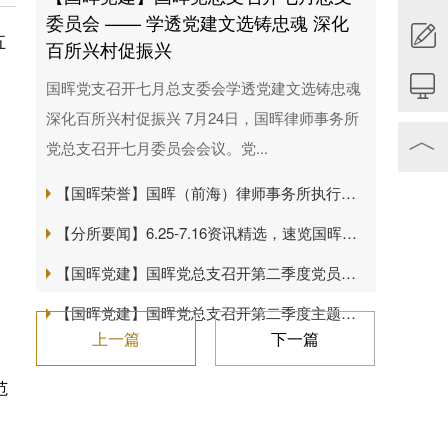
委员会 —— 学透党建文选铸忠魂 深化
五
百所兴村促振兴
国晖党支召开七月总支委会学透党建文选铸忠魂
深化百所兴村促振兴 7月24日，国晖律师事务所
︿
党总支召开七月委员会会议。党...
【国晖荣誉】国晖（前海）律师事务所执行主任赵瑞媛担任前海一带一路法律服务联合会第二届理事会理事
【分所要闻】6.25-7.16资讯精选，速览国晖动态
【国晖党建】国晖党总支召开第二季度党员大会 —— 党建引领公益路 法律服务暖基层
【国晖党建】国晖党总支召开第二季度主题党课 —— 树立和践行正确政绩观 做党和人民满意的好律师
上一篇
下一篇
范