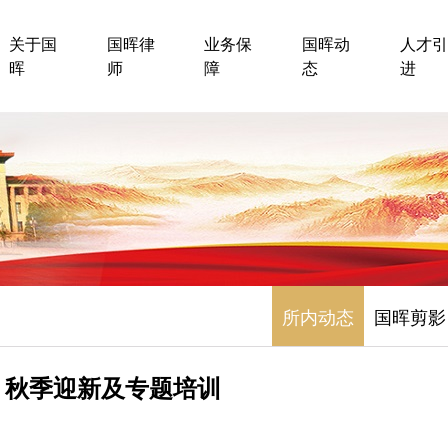
关于国
国晖律
业务保
国晖动
人才引
晖
师
障
态
进
所内动态
国晖剪影
 秋季迎新及专题培训