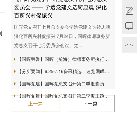
委员会 —— 学透党建文选铸忠魂 深化
百所兴村促振兴
事
国晖党支召开七月总支委会学透党建文选铸忠魂
制
深化百所兴村促振兴 7月24日，国晖律师事务所
︿
党总支召开七月委员会会议。党...
【国晖荣誉】国晖（前海）律师事务所执行主任赵瑞媛担任前海一带一路法律服务联合会第二届理事会理事
【分所要闻】6.25-7.16资讯精选，速览国晖动态
【国晖党建】国晖党总支召开第二季度党员大会 —— 党建引领公益路 法律服务暖基层
【国晖党建】国晖党总支召开第二季度主题党课 —— 树立和践行正确政绩观 做党和人民满意的好律师
上一篇
下一篇