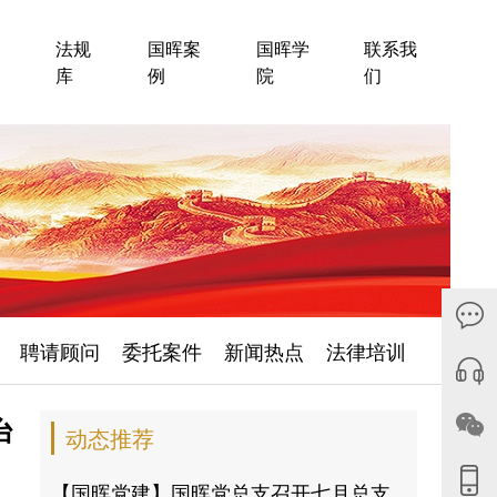
法规
国晖案
国晖学
联系我
库
例
院
们
聘请顾问
委托案件
新闻热点
法律培训
台
动态推荐
【国晖党建】国晖党总支召开七月总支