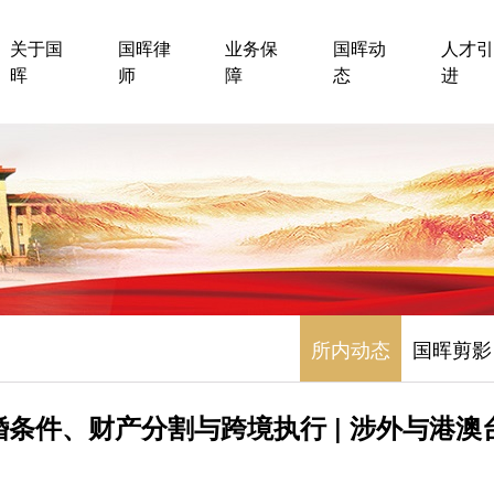
关于国
国晖律
业务保
国晖动
人才引
晖
师
障
态
进
所内动态
国晖剪影
条件、财产分割与跨境执行 | 涉外与港澳