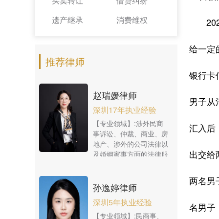
买卖转让
借贷纠纷
遗产继承
消费维权
202
给一定
推荐律师
银行卡
赵瑞媛律师
男子从
深圳17年执业经验
【专业领域】:涉外民商
汇入后
事诉讼、仲裁、商业、房
地产、涉外的公司法律以
出交给
及婚姻家事方面的法律服
务
两名男
孙逸婷律师
深圳5年执业经验
名男子
【专业领域】:民商事、