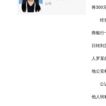
公司
将30
经查，2
商银行卡
日转到
人罗某
地公安
公诉机
他人转