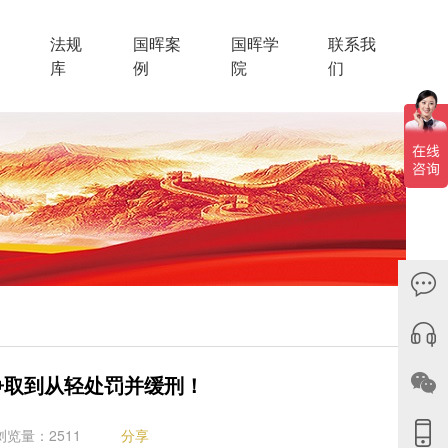
法规
国晖案
国晖学
联系我
库
例
院
们
争取到从轻处罚并缓刑！
浏览量：2511
分享