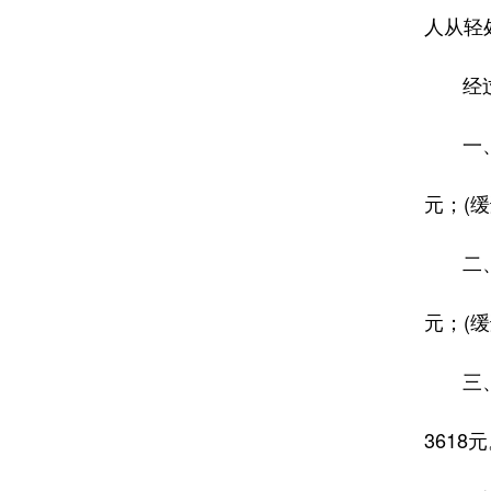
人从轻
经过调
一、被
元；(
二、被
元；(
三、被
3618