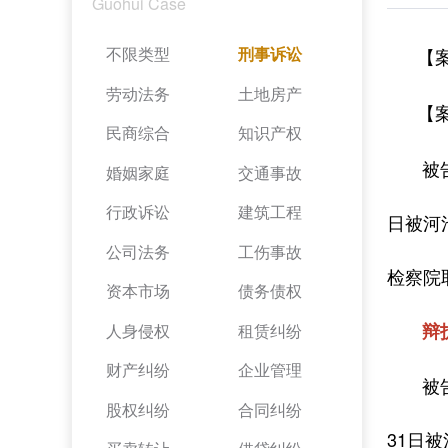
Guohui Case
不限类型
刑事诉讼
【
劳动法务
土地房产
【
民商综合
知识产权
被告人
婚姻家庭
交通事故
行政诉讼
建筑工程
日被河
公司法务
工伤事故
检察院
资本市场
债务债权
辩
人身侵权
租赁纠纷
财产纠纷
企业管理
被告人
股权纠纷
合同纠纷
31日