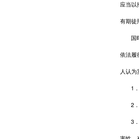
应当以
有期徒
国晖律
依法履
人认为
1．罗
2．罗
3．罗
害性，