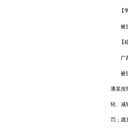
【
被告是
【
广西壮
被告人
潘某按
轻、减
罚；愿