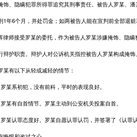
掩饰、隐瞒犯罪所得罪追究其刑事责任。被告人罗某、潘
刑1年6个月，并处罚金；如两被告人能在宣判前全部退
师接受罗某的委托，作为被告人罗某涉嫌掩饰、隐瞒犯
行辩护职责。辩护人对公诉机关指控被告人罗某构成掩饰
罗某有以下从轻或减轻的情节：
某系初犯，没有前科，平时的表现良好。
某有自首情节。罗某主动到公安机关投案自首。
某认罪态度好。罗某自愿认罪认罚，并签署了《认罪认
有悔恨和改过之心。