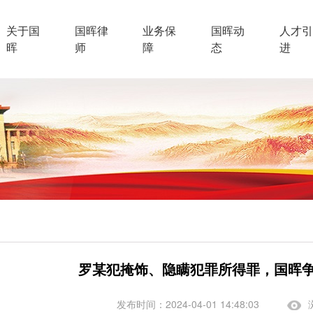
关于国
国晖律
业务保
国晖动
人才引
晖
师
障
态
进
罗某犯掩饰、隐瞒犯罪所得罪，国晖
发布时间：2024-04-01 14:48:03