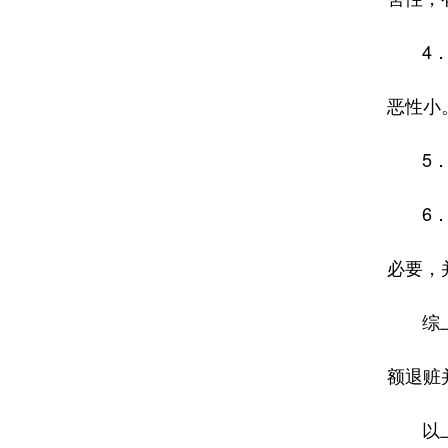
4．罗
恶性小
5．罗
6．对
必要，
综上，
额退赃
以上辩