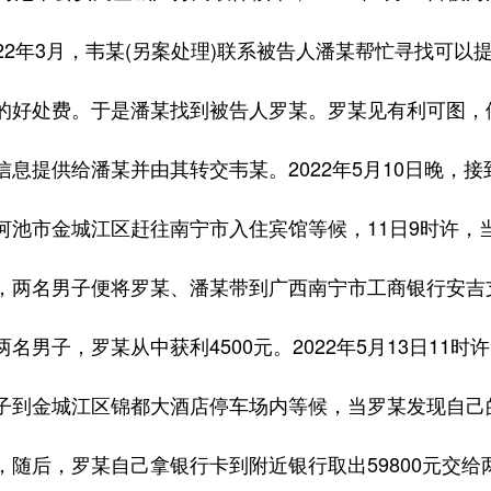
2年3月，韦某(另案处理)联系被告人潘某帮忙寻找可以
的好处费。于是潘某找到被告人罗某。罗某见有利可图，
信息提供给潘某并由其转交韦某。2022年5月10日晚，
河池市金城江区赶往南宁市入住宾馆等候，11日9时许，当
，两名男子便将罗某、潘某带到广西南宁市工商银行安吉支
两名男子，罗某从中获利4500元。2022年5月13日1
子到金城江区锦都大酒店停车场内等候，当罗某发现自己的
，随后，罗某自己拿银行卡到附近银行取出59800元交给