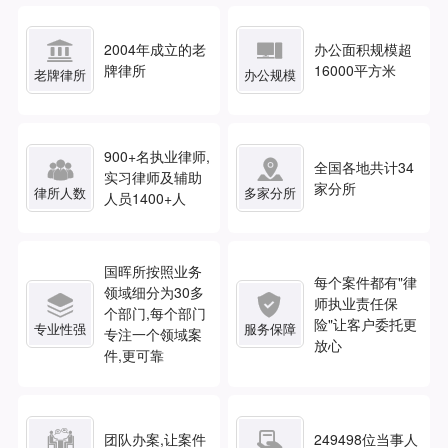


2004年成立的老
办公面积规模超
牌律所
16000平方米
老牌律所
办公规模
900
+名执业律师,


全国各地共计
34
实习律师及辅助
家分所
律所人数
多家分所
人员1400+人
国晖所按照业务
每个案件都有"律
领域细分为30多


师执业责任保
个部门,每个部门
险"让客户委托更
专业性强
服务保障
专注一个领域案
放心
件,更可靠


团队办案,让案件
249498
位当事人