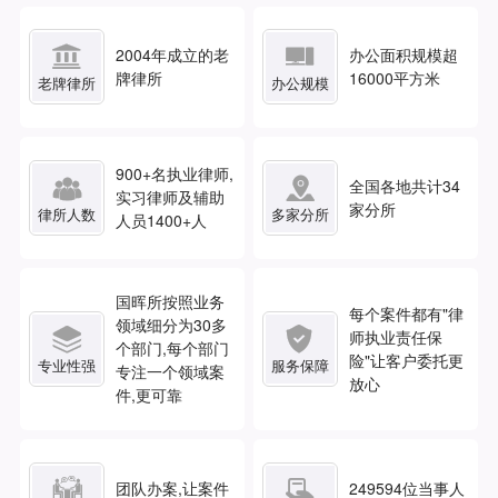


2004年成立的老
办公面积规模超
牌律所
16000平方米
老牌律所
办公规模
900
+名执业律师,


全国各地共计
34
实习律师及辅助
家分所
律所人数
多家分所
人员1400+人
国晖所按照业务
每个案件都有"律
领域细分为30多


师执业责任保
个部门,每个部门
险"让客户委托更
专业性强
服务保障
专注一个领域案
放心
件,更可靠


团队办案,让案件
249594
位当事人