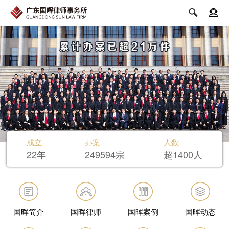


成立
办案
人数
22年
249594宗
超1400人
国晖简介
国晖律师
国晖案例
国晖动态