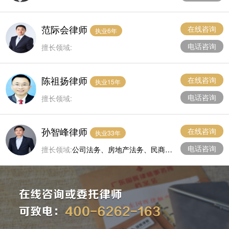
新三板挂牌上市法律事务，创业板上市、
主板上市法律事务，并购重组法律服务，
范际会律师
专利法律服务，商业秘密法律服务
在线咨询
执业6年
电话咨询
擅长领域:
陈祖扬律师
在线咨询
执业15年
电话咨询
擅长领域:
孙智峰律师
在线咨询
执业33年
电话咨询
擅长领域:
公司法务、房地产法务、民商事
法律事务。