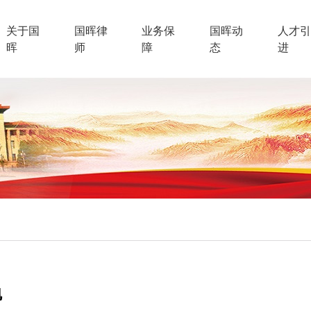
关于国
国晖律
业务保
国晖动
人才引
晖
师
障
态
进
旭