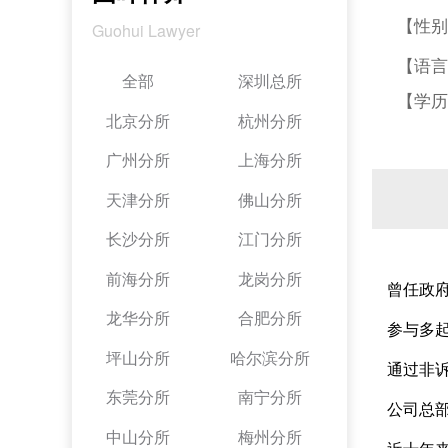
【性别
Guohui Lawyer
【语言
全部
深圳总所
【学历
北京分所
杭州分所
广州分所
上海分所
天津分所
佛山分所
长沙分所
江门分所
前海分所
龙岗分所
曾任政
龙华分所
合肥分所
参与多
坪山分所
哈尔滨分所
通过非
东莞分所
南宁分所
公司总
中山分所
梅州分所