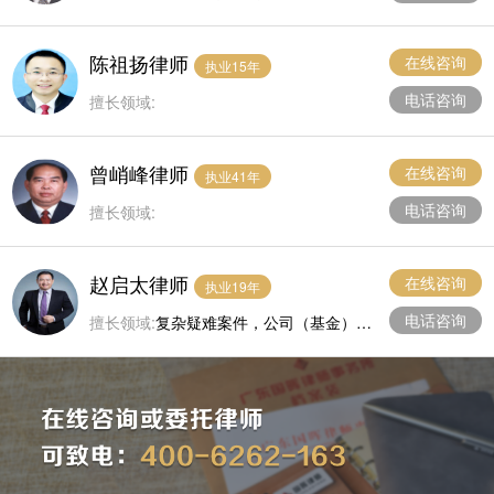
诉讼
陈祖扬律师
在线咨询
执业15年
电话咨询
擅长领域:
曾峭峰律师
在线咨询
执业41年
电话咨询
擅长领域:
赵启太律师
在线咨询
执业19年
电话咨询
擅长领域:
复杂疑难案件，公司（基金）、
合同纠纷、房地产、刑事辩护