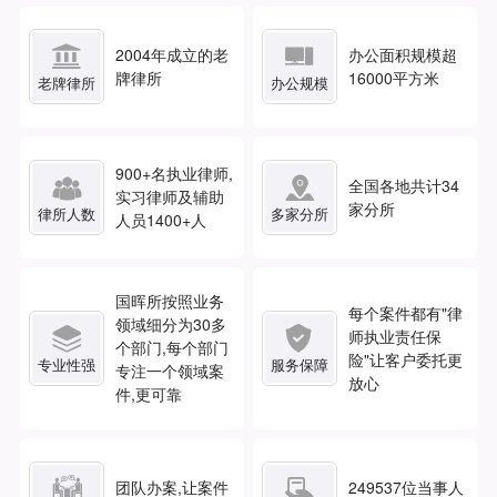


2004年成立的老
办公面积规模超
牌律所
16000平方米
老牌律所
办公规模
900
+名执业律师,


全国各地共计
34
实习律师及辅助
家分所
律所人数
多家分所
人员1400+人
国晖所按照业务
每个案件都有"律
领域细分为30多


师执业责任保
个部门,每个部门
险"让客户委托更
专业性强
服务保障
专注一个领域案
放心
件,更可靠


团队办案,让案件
249537
位当事人