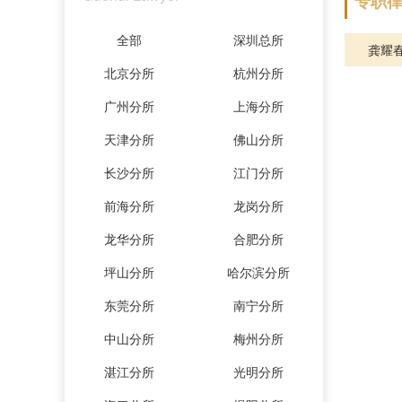
专职
全部
深圳总所
龚耀
北京分所
杭州分所
广州分所
上海分所
天津分所
佛山分所
长沙分所
江门分所
前海分所
龙岗分所
龙华分所
合肥分所
坪山分所
哈尔滨分所
东莞分所
南宁分所
中山分所
梅州分所
湛江分所
光明分所