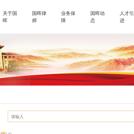
关于国
国晖律
业务保
国晖动
人才引
晖
师
障
态
进