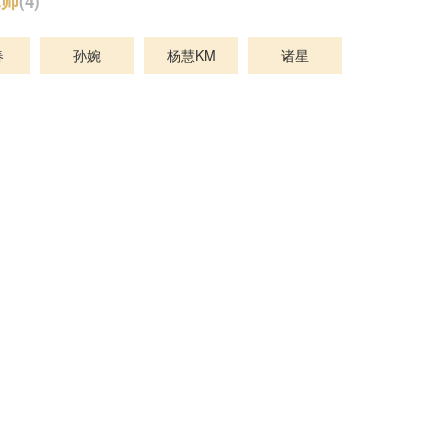
律师
(4)
春
孙婉
杨慧KM
诸星