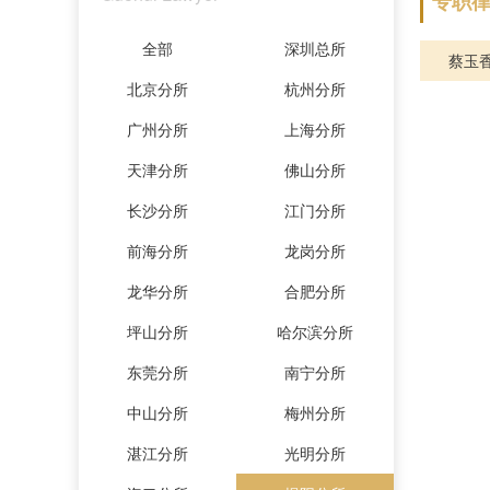
专职
全部
深圳总所
蔡玉
北京分所
杭州分所
广州分所
上海分所
天津分所
佛山分所
长沙分所
江门分所
前海分所
龙岗分所
龙华分所
合肥分所
坪山分所
哈尔滨分所
东莞分所
南宁分所
中山分所
梅州分所
湛江分所
光明分所