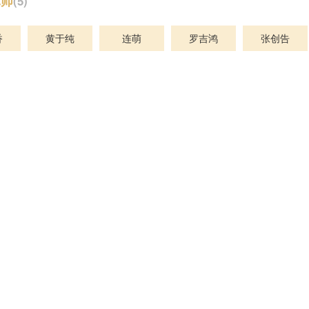
律师
(5)
香
黄于纯
连萌
罗吉鸿
张创告