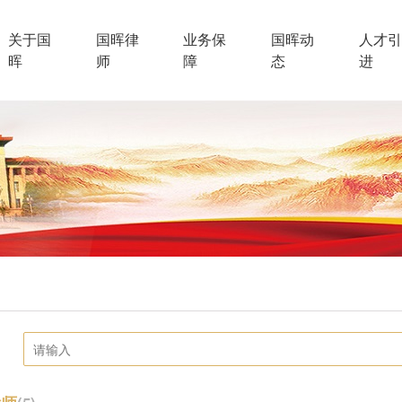
关于国
国晖律
业务保
国晖动
人才引
晖
师
障
态
进