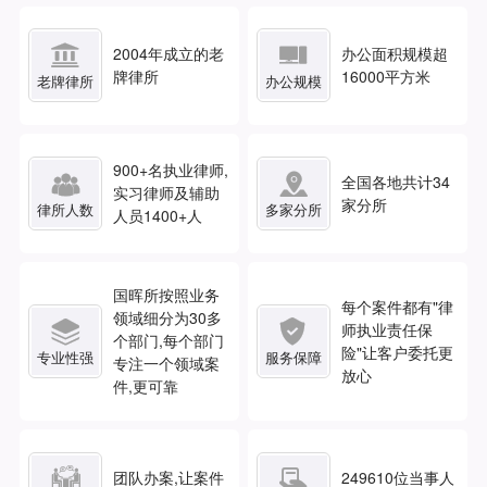


2004年成立的老
办公面积规模超
牌律所
16000平方米
老牌律所
办公规模
900
+名执业律师,


全国各地共计
34
实习律师及辅助
家分所
律所人数
多家分所
人员1400+人
国晖所按照业务
每个案件都有"律
领域细分为30多


师执业责任保
个部门,每个部门
险"让客户委托更
专业性强
服务保障
专注一个领域案
放心
件,更可靠


团队办案,让案件
249610
位当事人