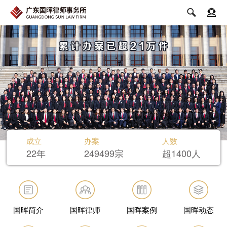


成立
办案
人数
22年
249499宗
超1400人
国晖简介
国晖律师
国晖案例
国晖动态