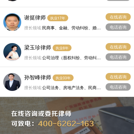
数据合规、家族传承与遗产管理、重大民
商事诉讼13808800303
谢挺律师
在线咨询
执业17年
电话咨询
擅长领域:
民商事、金融、劳动纠纷、婚姻
家庭。
梁玉珍律师
在线咨询
执业8年
电话咨询
擅长领域:
公司治理（股权纠纷、劳动纠
纷）、涉外商事纠纷、合同纠纷、婚姻家
事继承纠纷等。广东省涉外律师新锐人才
孙智峰律师
库入库律师。
在线咨询
执业33年
电话咨询
擅长领域:
公司法务、房地产法务、民商事
法律事务。