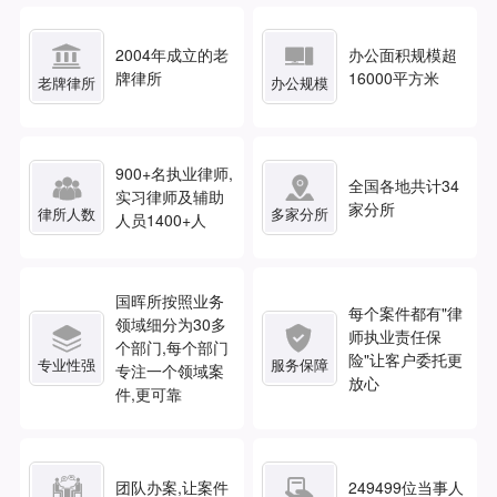


2004年成立的老
办公面积规模超
牌律所
16000平方米
老牌律所
办公规模
900
+名执业律师,


全国各地共计
34
实习律师及辅助
家分所
律所人数
多家分所
人员1400+人
国晖所按照业务
每个案件都有"律
领域细分为30多


师执业责任保
个部门,每个部门
险"让客户委托更
专业性强
服务保障
专注一个领域案
放心
件,更可靠


团队办案,让案件
249499
位当事人